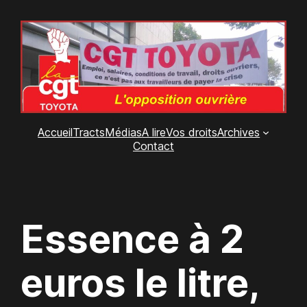
Aller
au
contenu
Accueil
Tracts
Médias
A lire
Vos droits
Archives
Contact
Essence à 2
euros le litre,